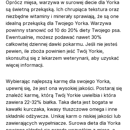
Oprócz mięsa, warzywa w surowej diecie dla Yorka
są świetną przekąską. Ich chrupiąca tekstura oraz
niezbędne witaminy i minerały sprawiają, że są one
idealną przekąską dla Twojego Yorka. Warzywa
powinny stanowić od 10 do 20% diety Twojego psa.
Ewentualnie, możesz podawać nawet 30%
całkowitej dziennej dawki pokarmu. Jeśli nie jesteś
pewien, ile zboża powinien jeść Twój Yorkie,
skonsultuj się z lekarzem weterynarii, aby uzyskać
więcej informacji.
Wybierając najlepszą karmę dla swojego Yorka,
upewnij się, że jest ona wysokiej jakości. Postaraj się
znaleźć karmę, którą Twój Yorkie uwielbia i która
zawiera 22-32% białka. Taka dieta jest bogata w
kawałki kurczaka, kwasy tłuszczowe omega i inne
składniki odżywcze. Unikaj karm o niskiej jakości lub
zawierających wypełniacze. Surowa dieta dla Yorka
powinna składać się przede wszystkim z mięsa, a