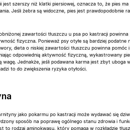
ii jest szerszy niż klatki piersiowej, oznacza to, że pies ma
ia. Jeśli żebra są widoczne, pies jest prawdopodobnie ra
 obniżonej zawartości tłuszczu u psa po kastracji powinn
wność fizyczna. Ponieważ psy otyłe są bardziej podatne 
wory, dieta o niskiej zawartości tłuszczu powinna pomóc 
iając odpowiednią aktywność fizyczną, wykastrowany pi
ą wagę. Jednakże, jeśli podawana karma jest zbyt uboga w
dzi to do zwiększenia ryzyka otyłości.
yna
rnityny jako pokarmu po kastracji może wydawać się dz
awdzony sposób na poprawę ogólnego stanu zdrowia i fun
st to rodzaj aminokwasu, który pomaga w rozkładzie tłusz