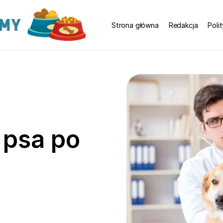
Strona główna
Redakcja
Poli
 psa po