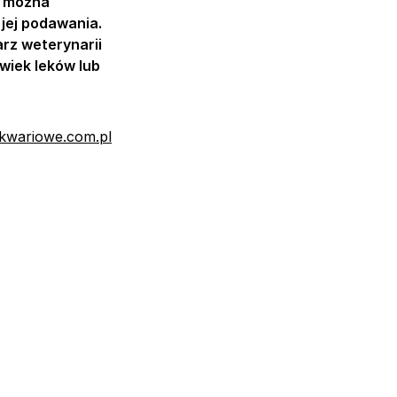
u można
jej podawania.
arz weterynarii
wiek leków lub
kwariowe.com.pl