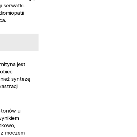
i serwatki.
iomiopatii
ca.
nityna jest
pobiec
nież syntezę
astracji
etonów u
wynikiem
atkowo,
e z moczem