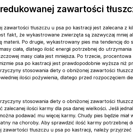
zredukowanej zawartości tłusz
j zawartości tłuszczu u psa po kastracji jest zalecana z 
est fakt, że wykastrowane zwierzęta są zazwyczaj mniej a
ę materii. Po drugie, wykastrowany pies ma tendencję do 
masy ciała, dlatego ilość energii potrzebnej do utrzymani
zczowej masy ciała jest mniejsza. Po trzecie, procentowa
nizmie psa po kastracji jest prawdopodobnie wyższa niż pr
przyczyny stosowania diety o obniżonej zawartości tłuszcz
iedniej ilości pożywienia, dlatego przed rozpoczęciem die
przyczyny stosowania diety o obniżonej zawartości tłuszcz
 zalecanej ilości karmy dla psa danej wielkości. Jeśli jedn
można podawać mu więcej karmy. Chudy pies będzie miał wię
datny na choroby. Aby sprawdzić ilość karmy potrzebnej 
j zawartości tłuszczu u psa po kastracji, należy przyjrzeć 