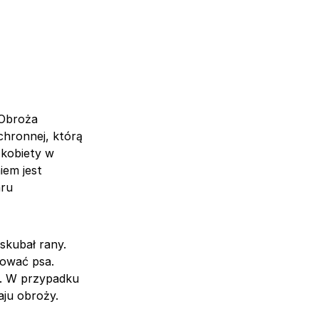
 Obroża
chronnej, którą
 kobiety w
iem jest
aru
 skubał rany.
wować psa.
u. W przypadku
aju obroży.