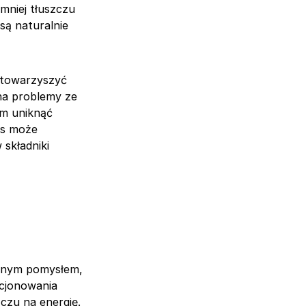
 mniej tłuszczu
są naturalnie
a towarzyszyć
na problemy ze
im uniknąć
es może
 składniki
iwnym pomysłem,
kcjonowania
czu na energię.