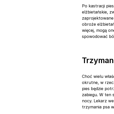
Po kastracji pi
elżbietańskie, 
zaprojektowane 
obroże elżbieta
więcej, mogą on
spowodować ból,
Trzymani
Choć wielu właśc
okrutne, w rzec
pies będzie potr
zabiegu. W ten 
nocy. Lekarz we
trzymania psa w