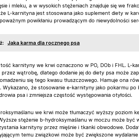
ie i mleku, a w wysokich stężeniach znajduje się we frakcj
że L-karnityna jest stosowana jako suplement diety w kard
 poważnym powikłaniu prowadzącym do niewydolności ser
ż:
Jaka karma dla rocznego psa
tość karnityny we krwi oznaczono w PO, DOb i FHL. L-kar
przez wątrobę, dlatego dodanie jej do diety psa może za
omadzeniu się tego kwasu tłuszczowego. Hamuje ona rów
. Wykazano, że stosowanie e-karnityny jako pokarmu po k
drowia psa i zmniejsza częstość występowania otyłości.
roksymaślanu we krwi może tłumaczyć wyższy poziom k
 Wyższe stężenie b-hydroksymaślanu w moczu może być 
ystania karnityny przez mięśnie i tkanki obwodowe. Dod
zyjającym temu związkowi może być zwiększone wydalani