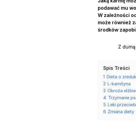
Jaką karmę może
podawać mu wod
W zależności od
może również za
środków zapob
Z dumą 
Spis Treści
1
Dieta o zredu
2
L-karnityna
3
Obroża elżbi
4
Trzymanie ps
5
Leki przeciw
6
Zmiana diety