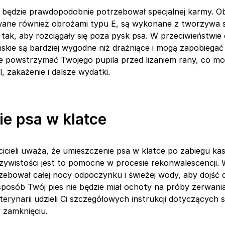
es będzie prawdopodobnie potrzebował specjalnej karmy. O
zwane również obrożami typu E, są wykonane z tworzywa 
tak, aby rozciągały się poza pysk psa. W przeciwieństwie
ńskie są bardziej wygodne niż drażniące i mogą zapobiegać
e powstrzymać Twojego pupila przed lizaniem rany, co m
 zakażenie i dalsze wydatki.
e psa w klatce
icieli uważa, że umieszczenie psa w klatce po zabiegu kast
zywistości jest to pomocne w procesie rekonwalescencji.
zebował całej nocy odpoczynku i świeżej wody, aby dojść d
sposób Twój pies nie będzie miał ochoty na próby zerwan
terynarii udzieli Ci szczegółowych instrukcji dotyczących
 zamknięciu.