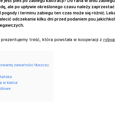
 jeść pies po zabiegu kastracji? Do rana w dniu zabieg
ę, ale po upływie określonego czasu należy zaprzestać 
 pogody i terminu zabiegu ten czas może się różnić. Lek
lecić odczekanie kilku dni przed podaniem psu jakichkol
iegawczych.
prezentujemy treść, która powstała w kooperacji z
rybya
kowanej zawartości tłuszczu
etańska
a w klatce
bólowe