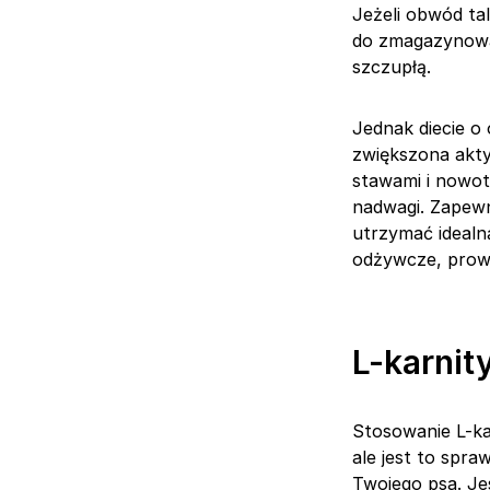
Jeżeli obwód tal
do zmagazynowan
szczupłą.
Jednak diecie o
zwiększona akty
stawami i nowot
nadwagi. Zapewn
utrzymać idealn
odżywcze, prowa
L-karnit
Stosowanie L-ka
ale jest to spr
Twojego psa. Je