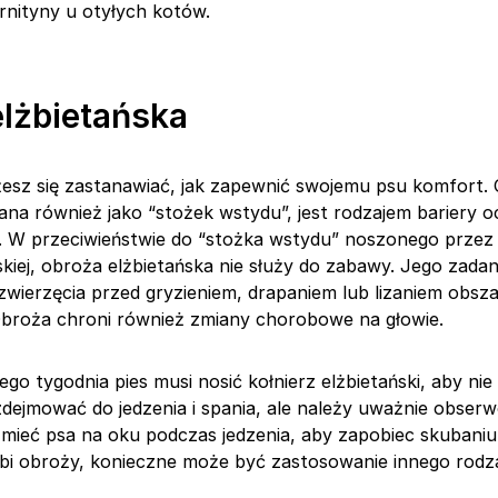
rnityny u otyłych kotów.
lżbietańska
żesz się zastanawiać, jak zapewnić swojemu psu komfort.
ana również jako “stożek wstydu”, jest rodzajem bariery o
yi. W przeciwieństwie do “stożka wstydu” noszonego przez
kiej, obroża elżbietańska nie służy do zabawy. Jego zadan
wierzęcia przed gryzieniem, drapaniem lub lizaniem obsz
broża chroni również zmiany chorobowe na głowie.
go tygodnia pies musi nosić kołnierz elżbietański, aby nie
ejmować do jedzenia i spania, ale należy uważnie obser
 mieć psa na oku podczas jedzenia, aby zapobiec skubani
lubi obroży, konieczne może być zastosowanie innego rodz