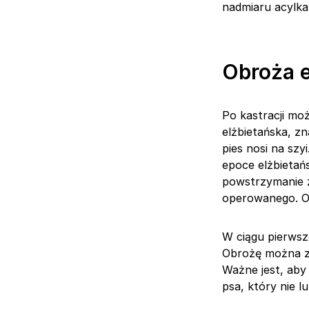
nadmiaru acylka
Obroża e
Po kastracji mo
elżbietańska, zn
pies nosi na sz
epoce elżbietańs
powstrzymanie z
operowanego. O
W ciągu pierwsze
Obrożę można zd
Ważne jest, aby
psa, który nie 