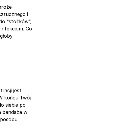
broże
sztucznego i
 do “stożków”,
 infekcjom. Co
ogłoby
racji jest
 W końcu Twój
o siebie po
ia bandaża w
 sposobu