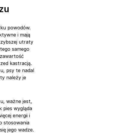
czu
kilku powodów.
ktywne i mają
szybszej utraty
a tego samego
 zawartość
zed kastracją.
u, psy te nadal
ty należy je
u, ważne jest,
ak pies wygląda
cej energii i
do stosowania
się jego wadze.