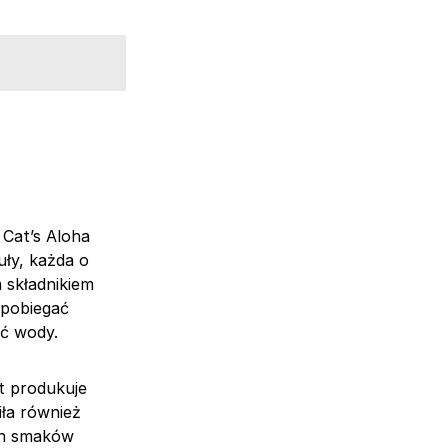
 Cat’s Aloha
uły, każda o
 składnikiem
apobiegać
ść wody.
et produkuje
iła również
ych smaków