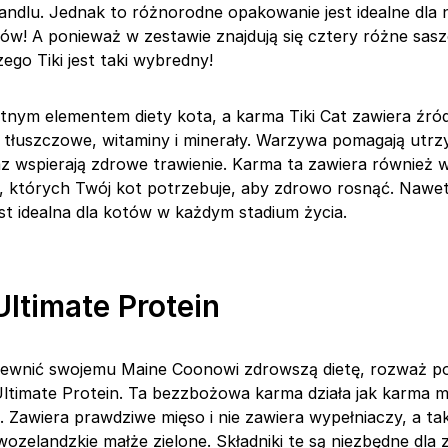
ndlu. Jednak to różnorodne opakowanie jest idealne dla n
w! A ponieważ w zestawie znajdują się cztery różne sasze
ego Tiki jest taki wybredny!
tnym elementem diety kota, a karma Tiki Cat zawiera źró
 tłuszczowe, witaminy i minerały. Warzywa pomagają ut
z wspierają zdrowe trawienie. Karma ta zawiera również wy
ny, których Twój kot potrzebuje, aby zdrowo rosnąć. Naw
est idealna dla kotów w każdym stadium życia.
Ultimate Protein
apewnić swojemu Maine Coonowi zdrowszą dietę, rozważ 
Ultimate Protein. Ta bezzbożowa karma działa jak karma m
 Zawiera prawdziwe mięso i nie zawiera wypełniaczy, a tak
wozelandzkie małże zielone. Składniki te są niezbędne dla 