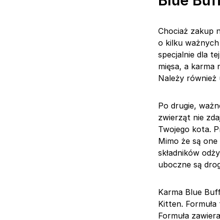
Blue Buf
Chociaż zakup n
o kilku ważnyc
specjalnie dla 
mięsa, a karma 
Należy również u
Po drugie, ważn
zwierząt nie zd
Twojego kota. P
Mimo że są one
składników odży
uboczne są drog
Karma Blue Buffa
Kitten. Formuła 
Formuła zawiera 