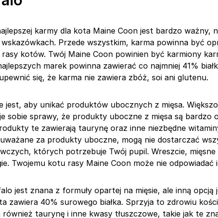
falo
ajlepszej karmy dla kota Maine Coon jest bardzo ważny, 
h wskazówkach. Przede wszystkim, karma powinna być o
tej rasy kotów. Twój Maine Coon powinien być karmiony ka
najlepszych marek powinna zawierać co najmniej 41% biał
pewnić się, że karma nie zawiera zbóż, soi ani glutenu.
e jest, aby unikać produktów ubocznych z mięsa. Większoś
aje sobie sprawy, że produkty uboczne z mięsa są bardzo 
rodukty te zawierają taurynę oraz inne niezbędne witaminy
 uważane za produkty uboczne, mogą nie dostarczać wsz
wczych, których potrzebuje Twój pupil. Wreszcie, mięsne
ie. Twojemu kotu rasy Maine Coon może nie odpowiadać 
lo jest znana z formuły opartej na mięsie, ale inną opcją 
ta zawiera 40% surowego białka. Sprzyja to zdrowiu kości 
również taurynę i inne kwasy tłuszczowe, takie jak te zna