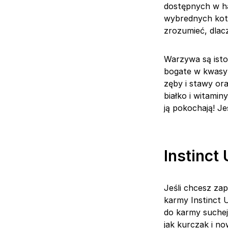
dostępnych w ha
wybrednych kotó
zrozumieć, dlacz
Warzywa są isto
bogate w kwasy
zęby i stawy ora
białko i witami
ją pokochają! J
Instinct 
Jeśli chcesz z
karmy Instinct 
do karmy suchej.
jak kurczak i no