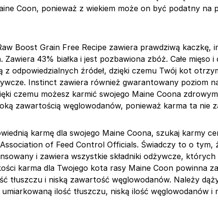
aine Coon, ponieważ z wiekiem może on być podatny na 
Raw Boost Grain Free Recipe zawiera prawdziwą kaczkę, i
 Zawiera 43% białka i jest pozbawiona zbóż. Całe mięso i 
 z odpowiedzialnych źródeł, dzięki czemu Twój kot otrzy
żywcze. Instinct zawiera również gwarantowany poziom n
ięki czemu możesz karmić swojego Maine Coona zdrowym 
soką zawartością węglowodanów, ponieważ karma ta nie z
wiednią karmę dla swojego Maine Coona, szukaj karmy ce
ssociation of Feed Control Officials. Świadczy to o tym, 
ansowany i zawiera wszystkie składniki odżywcze, których
akości karma dla Twojego kota rasy Maine Coon powinna z
ść tłuszczu i niską zawartość węglowodanów. Należy dąży
 umiarkowaną ilość tłuszczu, niską ilość węglowodanów i n