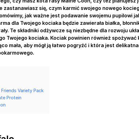
tego, czy masz kota rasy Maine Coon, czy też planujesz 
 zastanawiasz się, czym karmić swojego nowego kociego
omówimy, jak ważne jest podawanie swojemu pupilowi jak
rma dla Twojego kociaka będzie zawierała białka, błonnik
rały. Te składniki odżywcze są niezbędne dla rozwoju ukł
o Twojego kociaka. Kociak powinien również spożywać 
co mała, aby mógł ją łatwo pogryźć i która jest delikatna
u pokarmowego.
 Friends Variety Pack
ate Protein
ion