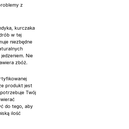
problemy z
ndyka, kurczaka
drób w tej
muje niezbędne
aturalnych
jedzeniem. Nie
awiera zbóż.
rtyfikowanej
że produkt jest
 potrzebuje Twój
awierać
ć do tego, aby
iską ilość