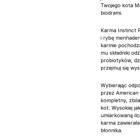
Twojego kota M
biodrami.
Karma Instinct 
i rybę menhaden.
karmie pochodzą
mu składniki od
probiotyków, dz
przejmuj się wy
Wybierając odpo
przez American A
kompletny, zbil
kot. Wysokiej j
umiarkowaną ilo
karma zawierała
błonnika.