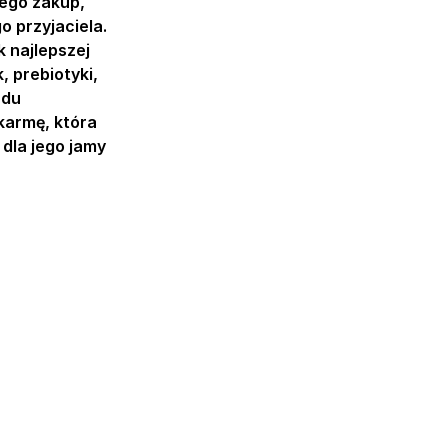
jego zakup,
 przyjaciela.
 najlepszej
, prebiotyki,
adu
karmę, która
 dla jego jamy