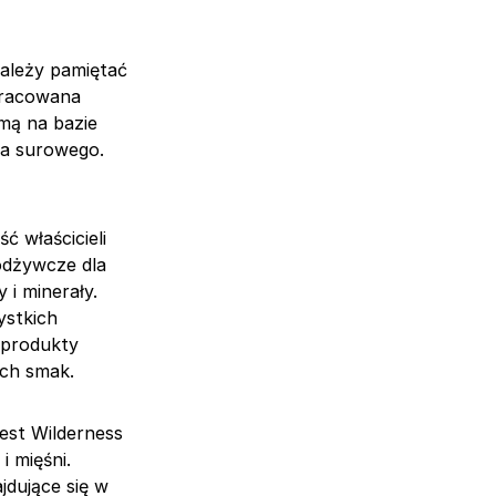
należy pamiętać
pracowana
rmą na bazie
ka surowego.
ć właścicieli
odżywcze dla
 i minerały.
ystkich
 produkty
ich smak.
jest Wilderness
i mięśni.
jdujące się w