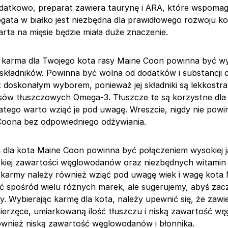
datkowo, preparat zawiera taurynę i ARA, które wspoma
ogata w białko jest niezbędna dla prawidłowego rozwoju ko
rta na mięsie będzie miała duże znaczenie.
a karma dla Twojego kota rasy Maine Coon powinna być 
i składników. Powinna być wolna od dodatków i substancji
st doskonałym wyborem, ponieważ jej składniki są lekkostr
ów tłuszczowych Omega-3. Tłuszcze te są korzystne dla 
latego warto wziąć je pod uwagę. Wreszcie, nigdy nie powi
Coona bez odpowiedniego odżywiania.
 dla kota Maine Coon powinna być połączeniem wysokiej ja
skiej zawartości węglowodanów oraz niezbędnych witamin 
karmy należy również wziąć pod uwagę wiek i wagę kota 
 spośród wielu różnych marek, ale sugerujemy, abyś zac
y. Wybierając karmę dla kota, należy upewnić się, że zawi
zwierzęce, umiarkowaną ilość tłuszczu i niską zawartość 
wnież niską zawartość węglowodanów i błonnika.