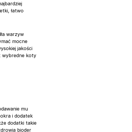
ajbardziej
tki, łatwo
dła warzyw
rzymać mocne
sokiej jakości
et wybredne koty
podawanie mu
okra i dodatek
że dodatki takie
zdrowia bioder