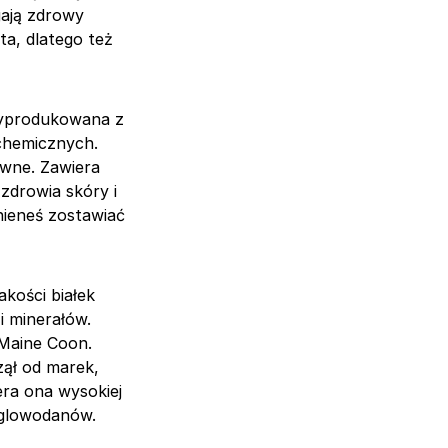
gają zdrowy
ta, dlatego też
wyprodukowana z
 chemicznych.
awne. Zawiera
zdrowia skóry i
nieneś zostawiać
kości białek
i minerałów.
Maine Coon.
zął od marek,
era ona wysokiej
węglowodanów.