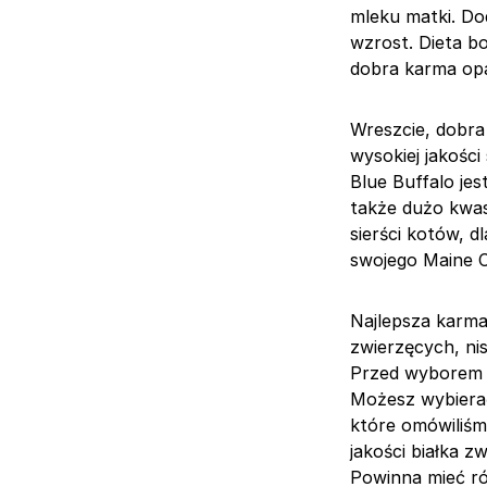
mleku matki. Do
wzrost. Dieta b
dobra karma opa
Wreszcie, dobr
wysokiej jakośc
Blue Buffalo je
także dużo kwas
sierści kotów, d
swojego Maine 
Najlepsza karma
zwierzęcych, ni
Przed wyborem 
Możesz wybierać
które omówiliśm
jakości białka 
Powinna mieć ró