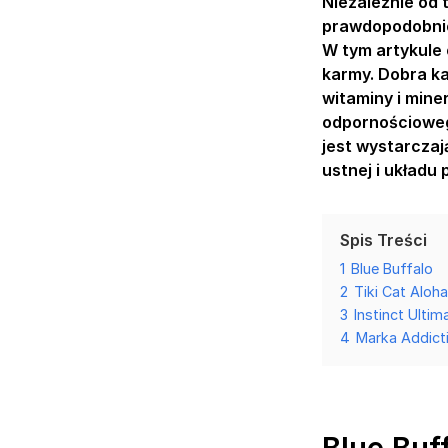
Niezależnie od 
prawdopodobnie
W tym artykule 
karmy. Dobra ka
witaminy i mine
odpornościoweg
jest wystarczają
ustnej i układ
Spis Treści
1
Blue Buffalo
2
Tiki Cat Aloha
3
Instinct Ultim
4
Marka Addict